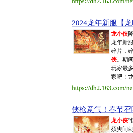
https://dh2.163.com/
2024龙年新服【龙
龙小侠
降
龙年新
碎片，
侠
。期
玩家最
家吧！
https://dh2.163.com/
侠枪意气！春节召
龙小侠
须臾间