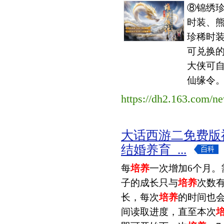
⑧锦绣珍
时装、熊
珍稀时
可兑换
大侠可自
仙缘令。
https://dh2.163.com/
大话西游二免费版
结婚养育_...
每
培养
一次增加6个月。
子的成长只与
培养
次数
长，每次
培养
的时间也会
间读取进度，直至本次