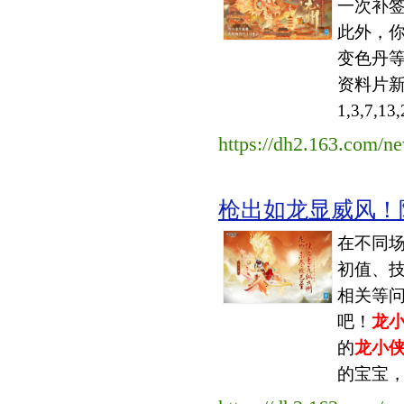
一次补签
此外，
变色丹等
资料片
1,3,7,
https://dh2.163.com/
枪出如龙显威风！
在不同
初值、
相关等
吧！
龙
的
龙小
的宝宝，