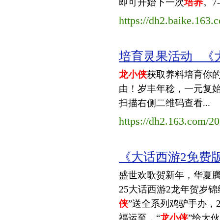
即可开始下一次
培养
。7-
https://dh2.baike.163.
培育灵果活动 _《
龙小侠
获取养料培育你的
由！岁丰年稔，一元复始
扫描右侧二维码查看...
https://dh2.163.com/2
《大话西游2免费版
盛世欢歌贺新年，华夏腾飞
25大话西游2龙年贺岁锦
侠
”送全系列鸡驴手办，20
福运至，“
龙小侠
”给大