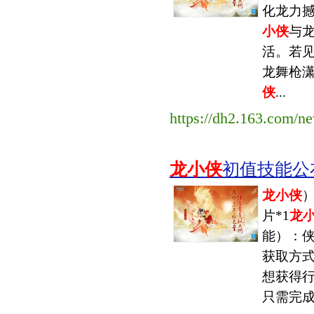
化龙力
小侠
与
活。若
龙舞枪
侠
...
https://dh2.163.com/n
龙小侠
初值技能公布
龙小侠
片*1
龙
能）：侠
获取方式
想获得
只需完