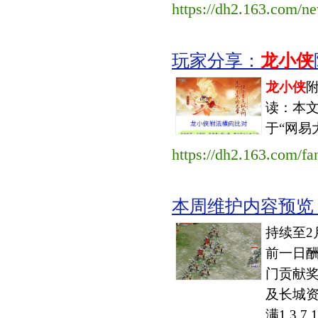
https://dh2.163.com/
玩家分享：
龙小侠
龙小侠
附
读：本文
于“网易
https://dh2.163.com/f
本周维护内容预览（202
持续至2
前一日酬
门贡献奖
及长城
满1,3