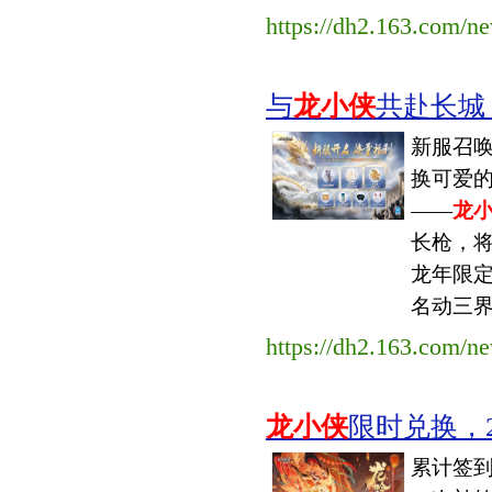
https://dh2.163.com/n
与
龙小侠
共赴长城
新服召
换可爱
——
龙
长枪，
龙年限
名动三界
https://dh2.163.com/
龙小侠
限时兑换，2
累计签到