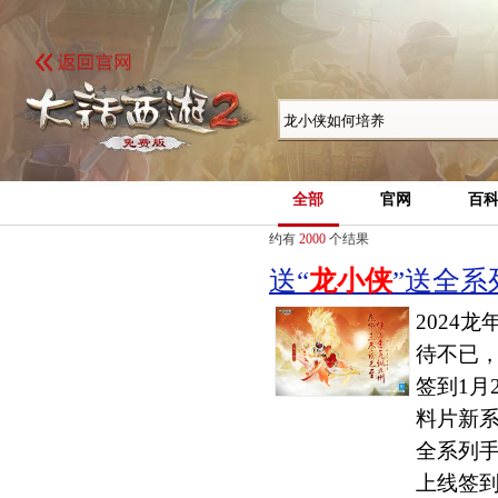
全部
官网
百
约有
2000
个结果
送“
龙小侠
”送全系列
2024
待不已
签到1月
料片新
全系列
上线签到