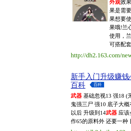
外观
效果
果是需要
果想要使
果哦!兰
使用，
可搭配套
http://dh2.163.com/ne
新手入门升级赚钱
百科
武器
基础忽视13 强18 
鬼强三尸 强10 底子大概有
以后 升级到14
武器
应该
作65的原料外 还要一种 