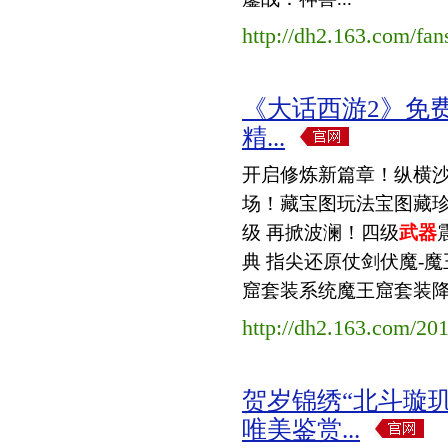
http://dh2.163.com/fa
《大话西游2》免费
精...
开启修炼新篇章！纵横沙
场！藏宝图玩法宝图藏珍
级 再掀波澜！四级
武器
典 指尖还原仗剑伏魔-
窟套装系统魔王窟套装降世
http://dh2.163.com/20
贺岁锦绣“北斗璇
唯美鉴赏...