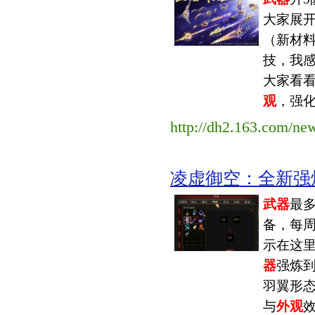
大家展
（新材料
技，我
大家看看
观
，强化
http://dh2.163.com/ne
凌虚御空：全新强炼
武器
最多
备，每
示在这
器
强炼到
羽翼形
与
外观