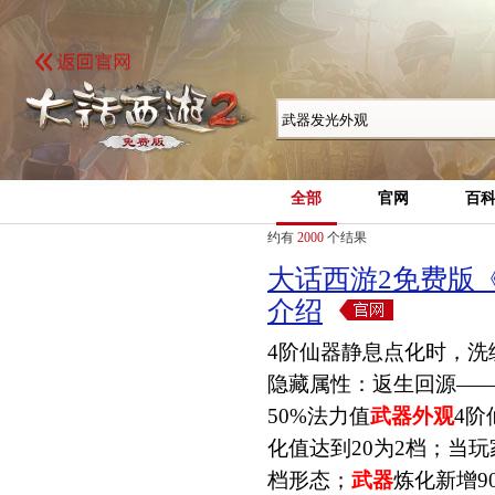
全部
官网
百
约有
2000
个结果
大话西游2免费版
介绍
4阶仙器静息点化时，洗
隐藏属性：返生回源—
50%法力值
武器外观
4阶
化值达到20为2档；当
档形态；
武器
炼化新增90