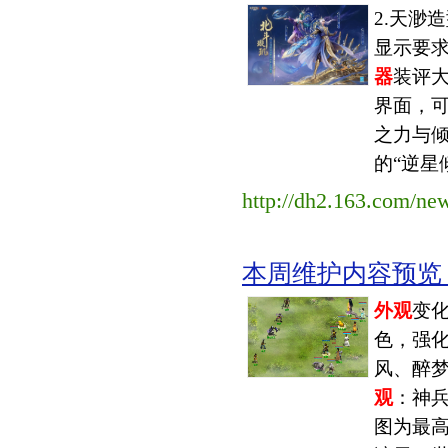
2.天渺
显示要
器
装评大
界面，
之力与倾
的“逆星倾
http://dh2.163.com/ne
本周维护内容预览（202
外观
变
色，强化
风、醉梦
观
：神
图为最