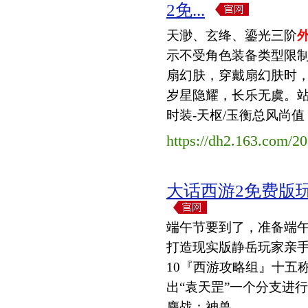
2免...
天渺、玄绛、鎏光三阶
示不受角色装备类型限
扇幻肤，穿戴扇幻肤时
岁星隐耀，长乐无虞。站
时装-天枢/玉衡总风尚值：3
https://dh2.163.com/20
大话西游2免费版
端午节要到了，准备端午祭
打造现实版静岳玩家亲
10『西游攻略组』十五
出“袁天罡”一个分支进行叙
鏖战：神兽...