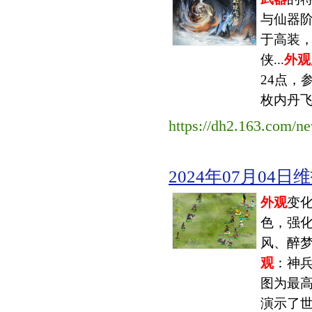
与仙器
于高装
侠...
外观
24点，
枚内丹
https://dh2.163.com/n
2024年07月04日维
外观
变
色，强化
风、醉梦
观
：神
图为最
演示了世