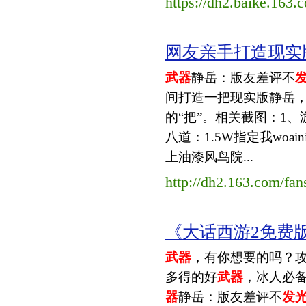
https://dh2.baike.163.
网友亲手打造现实版静
武器
静岳：版友差评不
间打造一把现实版静岳
的“把”。相关截图：1
八道：1.5W指定我woaini
上油漆风鸟院...
http://dh2.163.com/fa
《大话西游2免费版
武器
，有你想要的吗？攻略冰
多得的好
武器
，冰人必备。
器
静岳：版友差评不
发