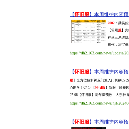
【
怀旧服
】本周维护内容预览（2
2002
：微笑的
【常规
服
】先
神巫三系进阶
操作，法宝低
https://dh2.163.com/news/update/
【
怀旧服
】本周维护内容预览（2
服
】全方位解析神巫门派入门机制05-2
心助学！07-14【
怀旧服
】新服『蟠桃园
07-08【怀旧服】周年庆预热！人形神兽「
https://dh2.163.com/news/hjf/2024
【
怀旧服
】本周维护内容预览（2