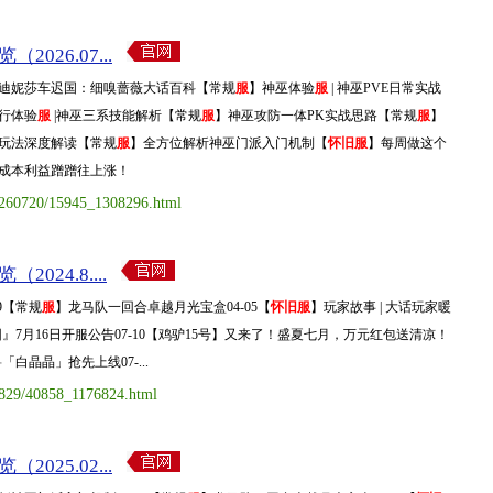
026.07...
迪妮莎车迟国：细嗅蔷薇大话百科【常规
服
】神巫体验
服
| 神巫PVE日常实战
行体验
服
|神巫三系技能解析【常规
服
】神巫攻防一体PK实战思路【常规
服
】
玩法深度解读【常规
服
】全方位解析神巫门派入门机制【
怀旧服
】每周做这个
成本利益蹭蹭往上涨！
20260720/15945_1308296.html
024.8....
9【常规
服
】龙马队一回合卓越月光宝盒04-05【
怀旧服
】玩家故事 | 大话玩家暖
』7月16日开服公告07-10【鸡驴15号】又来了！盛夏七月，万元红包送清凉！
白晶晶」抢先上线07-...
0829/40858_1176824.html
025.02...