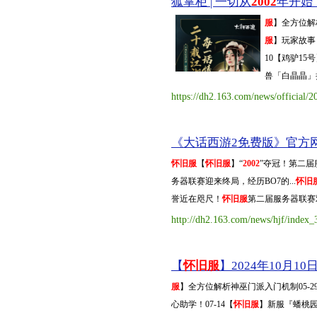
狐掌柜 | 一切从
2002
年开始，
服
】全方位解
服
】玩家故事 
10【鸡驴1
兽「白晶晶」抢先
https://dh2.163.com/news/official
《大话西游2免费版》官方网站
怀旧服
【
怀旧服
】“
2002
”夺冠！第二届
务器联赛迎来终局，经历BO7的...
怀旧
誉近在咫尺！
怀旧服
第二届服务器联赛
http://dh2.163.com/news/hjf/index_
【
怀旧服
】2024年10月10日
服
】全方位解析神巫门派入门机制05-2
心助学！07-14【
怀旧服
】新服『蟠桃园