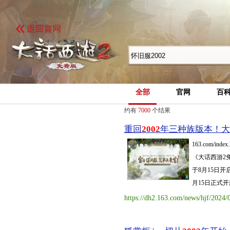
全部
官网
百
约有
7000
个结果
重回
2002
年三种族版本！大
163.com
《大话西游2
于8月15日开
月15日正式开服
https://dh2.163.com/news/hjf/2024