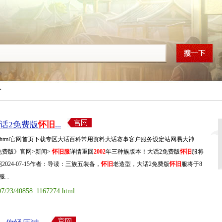
科
话2免费版
怀旧
...
/index.html官网首页下载专区大话百科常用资料大话赛事客户服务设定站网易大神
免费版》官网>新闻>
怀旧服
详情重回
2002
年三种族版本！大话2免费版
怀旧
服将
启2024-07-15作者：导读：三族五装备，
怀旧
老造型，大话2免费版
怀旧
服将于8
...
/07/23/40858_1167274.html