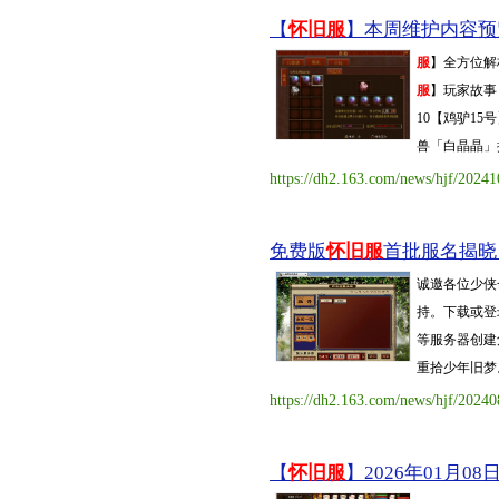
【
怀旧服
】本周维护内容预览（2
服
】全方位解
服
】玩家故事 
10【鸡驴1
兽「白晶晶」抢先
https://dh2.163.com/news/hjf/2024
免费版
怀旧服
首批服名揭晓，8
诚邀各位少侠
持。下载或登
等服务器创建
重拾少年旧梦
https://dh2.163.com/news/hjf/2024
【
怀旧服
】2026年01月08日