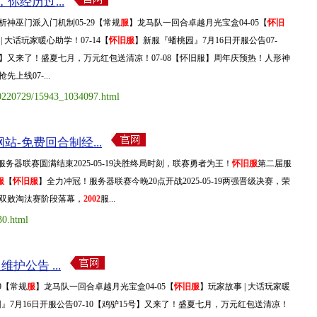
你经历过...
析神巫门派入门机制05-29【常规
服
】龙马队一回合卓越月光宝盒04-05【
怀旧
| 大话玩家暖心助学！07-14【
怀旧服
】新服『蟠桃园』7月16日开服公告07-
5号】又来了！盛夏七月，万元红包送清凉！07-08【怀旧服】周年庆预热！人形神
上线07-...
/20220729/15943_1034097.html
-免费回合制经...
服务器联赛圆满结束2025-05-19决胜终局时刻，联赛勇者为王！
怀旧服
第二届服
服
【
怀旧服
】全力冲冠！服务器联赛今晚20点开战2025-05-19两强晋级决赛，荣
双败淘汰赛阶段落幕，
2002
服...
30.html
维护公告 ...
9【常规
服
】龙马队一回合卓越月光宝盒04-05【
怀旧服
】玩家故事 | 大话玩家暖
』7月16日开服公告07-10【鸡驴15号】又来了！盛夏七月，万元红包送清凉！