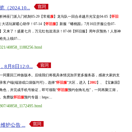
024.10...
析神巫门派入门机制05-29【常规
服
】龙马队一回合卓越月光宝盒04-05【
怀旧
| 大话玩家暖心助学！07-14【
怀旧服
】新服『蟠桃园』7月16日开服公告07-
5号】又来了！盛夏七月，万元红包送清凉！07-08【怀旧服】周年庆预热！人形神
上线07-...
1021/40858_1188256.html
月8日12:0...
一同重回三种族版本。后续我们将视具体情况加开更多服务器，感谢大家的支
录客户端(端游或口袋版均可)，选择“
怀旧服
”大区，进入【
2002
】、【宝象国】
角色，并完成手机号验证，即可领取“
怀旧服
预约创角礼包”，一同再聚江湖，
。免费版
怀旧服
预约专题：https:...
0807/40858_1172495.html
维护公告 ...