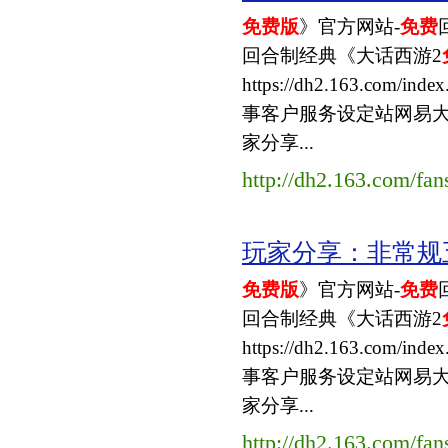
免费版
》官方网站-
免费
回合制经典《大话西游2
https://dh2.163.
事客户服务设定站网易大
家分享...
http://dh2.163.com/fa
玩家分享：非常规五
免费版
》官方网站-
免费
回合制经典《大话西游2
https://dh2.163.
事客户服务设定站网易大
家分享...
http://dh2.163.com/fa