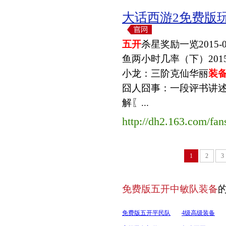
大话西游2免费版
五开
杀星奖励一览2015-0
鱼两小时几率（下）2015
小龙：三阶克仙华丽
装
囧人囧事：一段评书讲述一
解〖...
http://dh2.163.com/fa
1
2
3
免费版五开中敏队装备
免费版五开平民队
4级高级装备