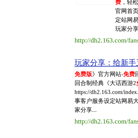
费
，轻松赚
官网首
定站网易
玩家分享.
http://dh2.163.com/fa
玩家分享：给新手五
免费版
》官方网站-
免费
回合制经典《大话西游2
https://dh2.163.
事客户服务设定站网易大
家分享...
http://dh2.163.com/fa