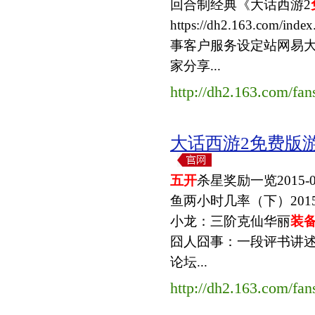
回合制经典《大话西游2
https://dh2.163.
事客户服务设定站网易大
家分享...
http://dh2.163.com/fa
大话西游2免费版
五开
杀星奖励一览2015-0
鱼两小时几率（下）2015
小龙：三阶克仙华丽
装
囧人囧事：一段评书讲述一
论坛...
http://dh2.163.com/fan